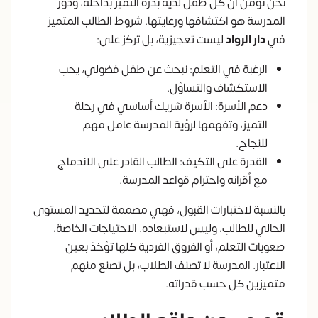
نحن نؤمن أن كل طفل لديه بذرة التميز بداخله، ودور
المدرسة هو اكتشافها ورعايتها. شروط الطالب المتميز
في
دار الرواد
ليست تعجيزية، بل تركز على:
الرغبة في التعلم: نبحث عن طفل فضولي، يحب
الاستكشاف والتساؤل.
دعم الأسرة: الأسرة شريك أساسي في رحلة
التميز، وتفهمها لرؤية المدرسة عامل مهم
للنجاح.
القدرة على التكيف: الطالب القادر على الاندماج
مع أقرانه واحترام قواعد المدرسة.
بالنسبة لاختبارات القبول، فهي مصممة لتحديد المستوى
الحالي للطالب، وليس لاستبعاده. الاحتياجات الخاصة،
صعوبات التعلم، أو الفروق الفردية كلها تؤخذ بعين
الاعتبار. المدرسة لا تصنف الطلاب، بل تصنع منهم
متميزين كل حسب قدراته.